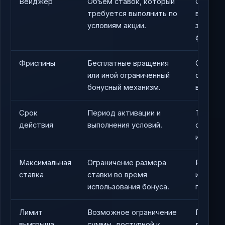
Вейджер
Объём ставок, который
От како
требуется выполнить по
вейджер
условиям акции.
засчиты
формула
Фриспины
Бесплатные вращения
Срок ис
или иной ограниченный
стоимос
бонусный механизм.
вывода 
Срок
Период активации и
Точная 
действия
выполнения условий.
окончан
истечен
Максимальная
Ограничение размера
Размер 
ставка
ставки во время
игры и 
использования бонуса.
превыше
Лимит
Возможное ограничение
Порядок
выигрыша
суммы, доступной к
лимита 