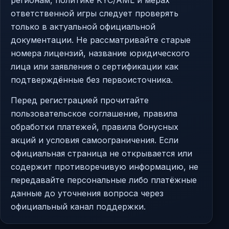
регионам, политике KYC/AML и мерах
ответственной игры следует проверять
только в актуальной официальной
документации. Не рассматривайте старые
номера лицензий, название юридического
лица или заявления о сертификации как
подтверждённые без первоисточника.
Перед регистрацией прочитайте
пользовательское соглашение, правила
обработки платежей, правила бонусных
акций и условия самоограничения. Если
официальная страница не открывается или
содержит противоречивую информацию, не
передавайте персональные либо платёжные
данные до уточнения вопроса через
официальный канал поддержки.