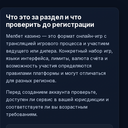
Что это за раздел и что
проверить до регистрации
Мелбет казино — это формат онлайн-игр с
трансляцией игрового процесса и участием
ведущего или дилера. Конкретный набор игр,
языки интерфейса, лимиты, валюта счёта и
возможность участия определяются
правилами платформы и могут отличаться
для разных регионов.
Перед созданием аккаунта проверьте,
доступен ли сервис в вашей юрисдикции и
соответствуете ли вы возрастным
требованиям.