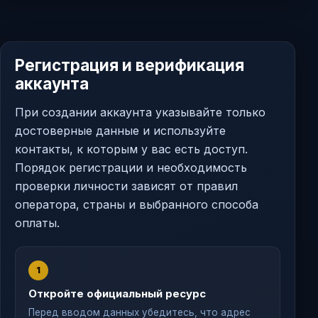
Регистрация и верификация
аккаунта
При создании аккаунта указывайте только
достоверные данные и используйте
контакты, к которым у вас есть доступ.
Порядок регистрации и необходимость
проверки личности зависят от правил
оператора, страны и выбранного способа
оплаты.
Откройте официальный ресурс
Перед вводом данных убедитесь, что адрес