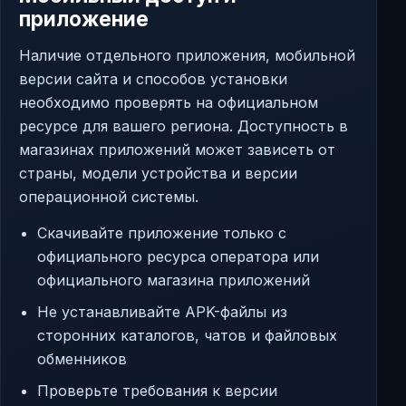
приложение
Наличие отдельного приложения, мобильной
версии сайта и способов установки
необходимо проверять на официальном
ресурсе для вашего региона. Доступность в
магазинах приложений может зависеть от
страны, модели устройства и версии
операционной системы.
Скачивайте приложение только с
официального ресурса оператора или
официального магазина приложений
Не устанавливайте APK-файлы из
сторонних каталогов, чатов и файловых
обменников
Проверьте требования к версии