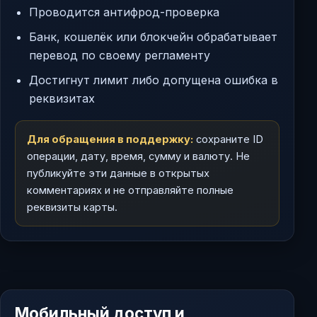
Проводится антифрод-проверка
Банк, кошелёк или блокчейн обрабатывает
перевод по своему регламенту
Достигнут лимит либо допущена ошибка в
реквизитах
Для обращения в поддержку:
сохраните ID
операции, дату, время, сумму и валюту. Не
публикуйте эти данные в открытых
комментариях и не отправляйте полные
реквизиты карты.
Мобильный доступ и