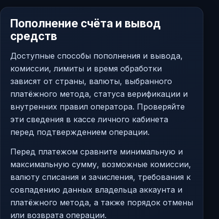
Пополнение счёта и вывод
средств
Доступные способы пополнения и вывода,
комиссии, лимиты и время обработки
зависят от страны, валюты, выбранного
платёжного метода, статуса верификации и
внутренних правил оператора. Проверяйте
эти сведения в кассе личного кабинета
перед подтверждением операции.
Перед платежом сравните минимальную и
максимальную сумму, возможные комиссии,
валюту списания и зачисления, требования к
совпадению данных владельца аккаунта и
платёжного метода, а также порядок отмены
или возврата операции.