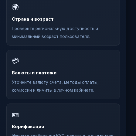
🌍
Страна и возраст
Проверьте региональную доступность и
минимальный возраст пользователя.
💳
Валюты и платежи
Уточните валюту счёта, методы оплаты,
комиссии и лимиты в личном кабинете.
🪪
Верификация