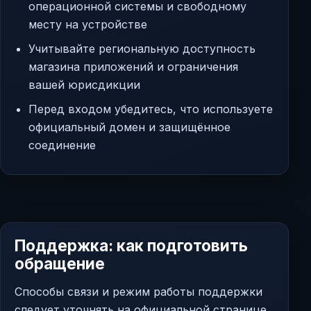
операционной системы и свободному
месту на устройстве
Учитывайте региональную доступность
магазина приложений и ограничения
вашей юрисдикции
Перед входом убедитесь, что используете
официальный домен и защищённое
соединение
Поддержка: как подготовить
обращение
Способы связи и режим работы поддержки
следует уточнять на официальной странице