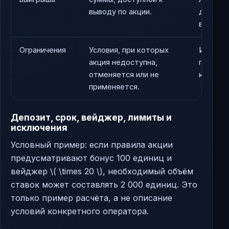
выводу по акции.
депозит
выигрыш
Ограничения
Условия, при которых
Исключё
акция недоступна,
платёжн
отменяется или не
категор
применяется.
Депозит, срок, вейджер, лимиты и
исключения
Условный пример: если правила акции
предусматривают бонус 100 единиц и
вейджер \( \times 20 \), необходимый объём
ставок может составлять 2 000 единиц. Это
только пример расчёта, а не описание
условий конкретного оператора.