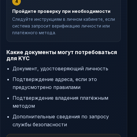
Пройдите проверку при необходимости
Следуйте инструкциям в личном кабинете, если
система запросит верификацию личности или
платёжного метода.
Какие документы могут потребоваться
для KYC
Документ, удостоверяющий личность
Подтверждение адреса, если это
предусмотрено правилами
Подтверждение владения платёжным
методом
Дополнительные сведения по запросу
службы безопасности