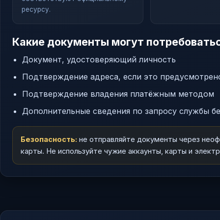
ресурсу.
Какие документы могут потребовать
Документ, удостоверяющий личность
Подтверждение адреса, если это предусмотрен
Подтверждение владения платёжным методом
Дополнительные сведения по запросу службы б
Безопасность:
не отправляйте документы через неофи
карты. Не используйте чужие аккаунты, карты и элект