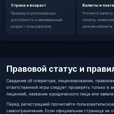
Страна и возраст
Валюты и плат
Проверьте региональную
Уточните валюту
доступность и минимальный
оплаты, комиссии
возраст пользователя.
личном кабинете.
Правовой статус и прави
Сведения об операторе, лицензировании, правилах
ответственной игры следует проверять только в 
лицензий, название юридического лица или заявл
Перед регистрацией прочитайте пользовательское
самоограничения. Если официальная страница не