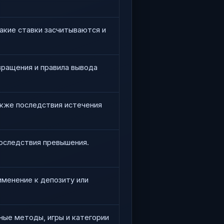
акие ставки засчитываются и
вращения и правила вывода
также последствия истечения
последствия превышения.
именение к депозиту или
ные методы, игры и категории