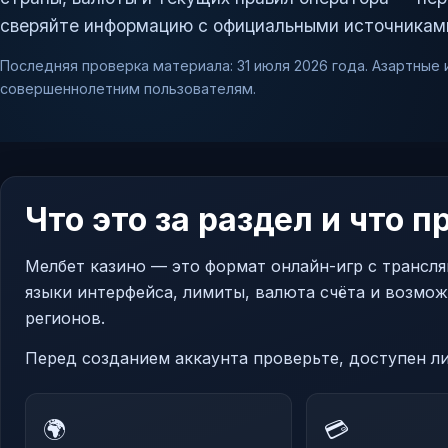
сверяйте информацию с официальными источникам
Последняя проверка материала:
31 июля 2026 года
. Азартные
совершеннолетним пользователям.
Что это за раздел и что 
Мелбет казино — это формат онлайн-игр с трансля
языки интерфейса, лимиты, валюта счёта и возмо
регионов.
Перед созданием аккаунта проверьте, доступен л
🌍
💳