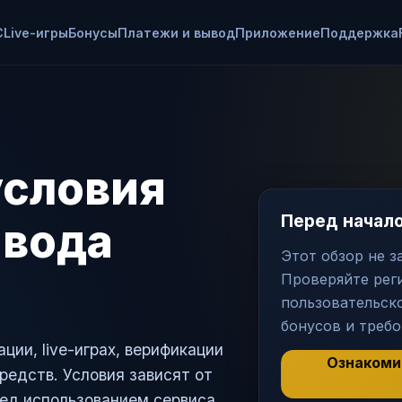
C
Live-игры
Бонусы
Платежи и вывод
Приложение
Поддержка
условия
Перед начал
ывода
Этот обзор не з
Проверяйте рег
пользовательск
бонусов и требо
ции, live-играх, верификации
Ознакоми
редств. Условия зависят от
ред использованием сервиса