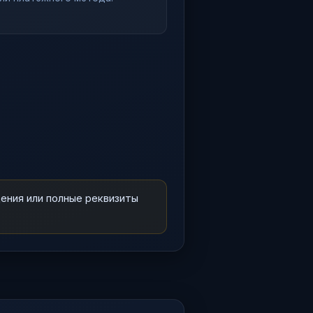
ения или полные реквизиты