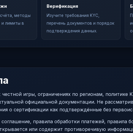
ежи
Верификация
Б
 счёта, методы
Изучите требования KYC,
П
 и лимиты в
перечень документов и порядок
и
подтверждения данных.
о
ла
 честной игры, ограничениях по регионам, политике 
актуальной официальной документации. Не рассматри
ения о сертификации как подтверждённые без первоис
 соглашение, правила обработки платежей, правила б
 открывается или содержит противоречивую информац