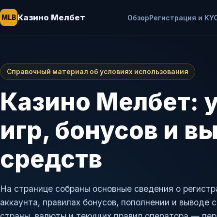
Казино Мелбет
Обзор
Регистрация и KY
MLB
Справочный материал об условиях использования
Казино Мелбет: 
игр, бонусов и в
средств
На странице собраны основные сведения о регистра
аккаунта, правилах бонусов, пополнении и выводе с
страны, валюты и текущих правил оператора — пе