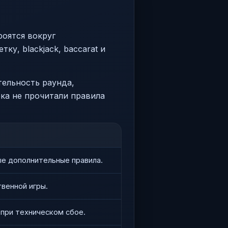
роятся вокруг
у, blackjack, baccarat и
тельность раунда,
ока не прочитали правила
ые дополнительные правила.
венной игры.
 при техническом сбое.