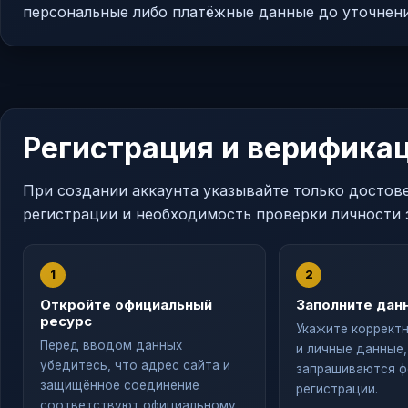
персональные либо платёжные данные до уточнени
Регистрация и верифика
При создании аккаунта указывайте только достове
регистрации и необходимость проверки личности з
Откройте официальный
Заполните дан
ресурс
Укажите коррект
Перед вводом данных
и личные данные,
убедитесь, что адрес сайта и
запрашиваются 
защищённое соединение
регистрации.
соответствуют официальному