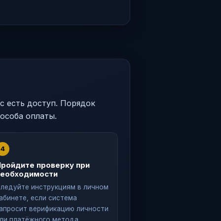
с есть доступ. Порядок
особа оплаты.
Пройдите проверку при
необходимости
ледуйте инструкциям в личном
абинете, если система
апросит верификацию личности
ли платёжного метода.