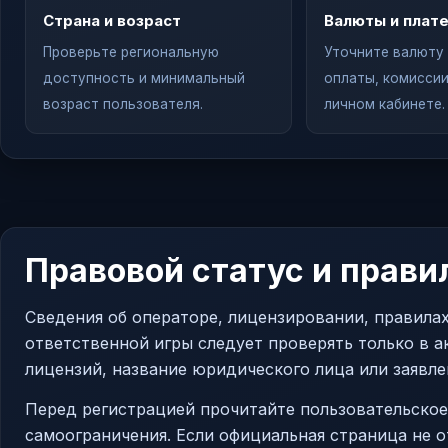
Страна и возраст
Валюты и плат
Проверьте региональную
Уточните валюту
доступность и минимальный
оплаты, комиссии
возраст пользователя.
личном кабинете.
Правовой статус и прави
Сведения об операторе, лицензировании, правилах
ответственной игры следует проверять только в 
лицензий, название юридического лица или заявл
Перед регистрацией прочитайте пользовательское
самоограничения. Если официальная страница не