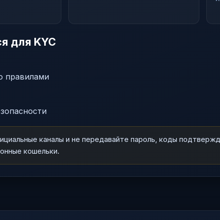
ся для KYC
о правилами
езопасности
циальные каналы и не передавайте пароль, коды подтвержд
ронные кошельки.