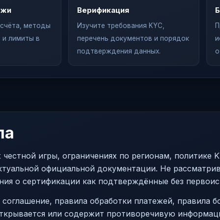
ежи
Верификация
Б
 счёта, методы
Изучите требования KYC,
П
 и лимиты в
перечень документов и порядок
и
подтверждения данных.
о
ла
 честной игры, ограничениях по регионам, политике 
актуальной официальной документации. Не рассматри
ения о сертификации как подтверждённые без первоис
 соглашение, правила обработки платежей, правила б
 открывается или содержит противоречивую информац