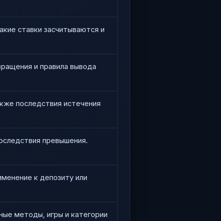
акие ставки засчитываются и
вращения и правила вывода
также последствия истечения
последствия превышения.
именение к депозиту или
ные методы, игры и категории