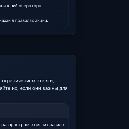
раничений оператора.
азан в правилах акции.
 ограничением ставки,
яйте их, если они важны для
 распространяется ли правило