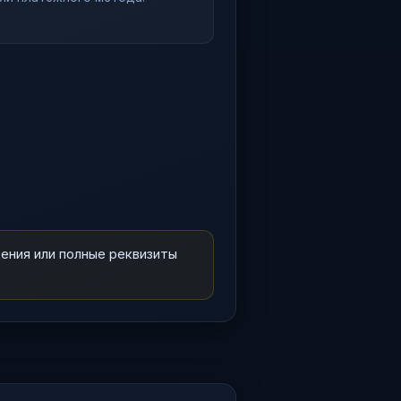
ения или полные реквизиты