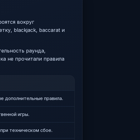
роятся вокруг
у, blackjack, baccarat и
тельность раунда,
ока не прочитали правила
ые дополнительные правила.
венной игры.
 при техническом сбое.