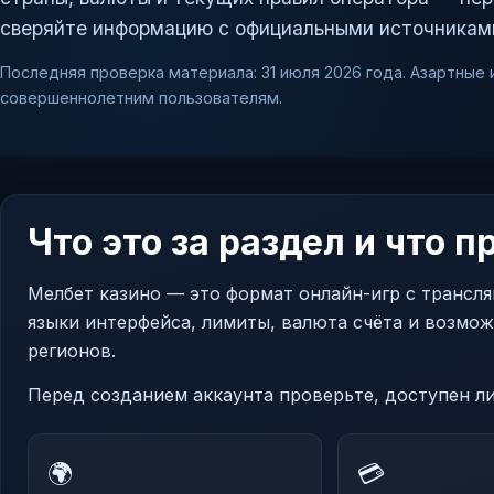
сверяйте информацию с официальными источникам
Последняя проверка материала:
31 июля 2026 года
. Азартные
совершеннолетним пользователям.
Что это за раздел и что 
Мелбет казино — это формат онлайн-игр с трансля
языки интерфейса, лимиты, валюта счёта и возмо
регионов.
Перед созданием аккаунта проверьте, доступен л
🌍
💳