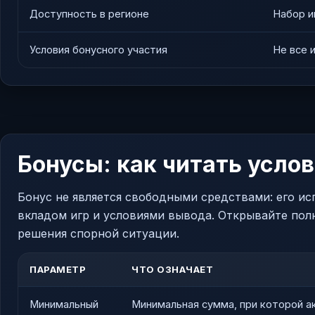
Доступность в регионе
Набор и
Условия бонусного участия
Не все 
Бонусы: как читать усло
Бонус не является свободными средствами: его ис
вкладом игр и условиями вывода. Открывайте полн
решения спорной ситуации.
ПАРАМЕТР
ЧТО ОЗНАЧАЕТ
Минимальный
Минимальная сумма, при которой а