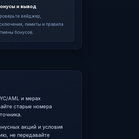
онусы и вывод
роверьте вейджер,
сключения, лимиты и правила
тмены бонусов.
KYC/AML и мерах
вайте старые номера
точника.
онусных акций и условия
ию, не передавайте