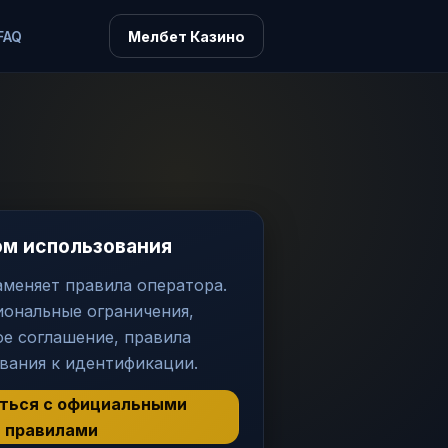
FAQ
Мелбет Казино
ом использования
аменяет правила оператора.
иональные ограничения,
ое соглашение, правила
вания к идентификации.
ться с официальными
правилами