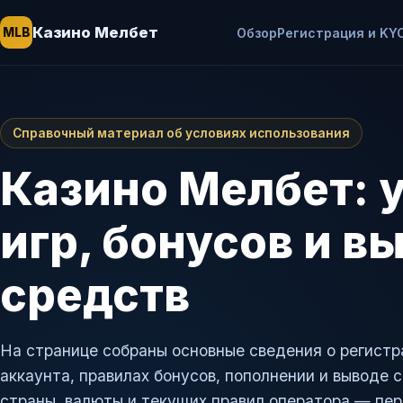
Казино Мелбет
Обзор
Регистрация и KY
MLB
Справочный материал об условиях использования
Казино Мелбет: 
игр, бонусов и в
средств
На странице собраны основные сведения о регистра
аккаунта, правилах бонусов, пополнении и выводе с
страны, валюты и текущих правил оператора — пе