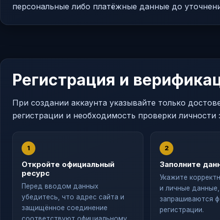
персональные либо платёжные данные до уточнени
Регистрация и верифика
При создании аккаунта указывайте только достове
регистрации и необходимость проверки личности з
Откройте официальный
Заполните дан
ресурс
Укажите коррект
Перед вводом данных
и личные данные,
убедитесь, что адрес сайта и
запрашиваются 
защищённое соединение
регистрации.
соответствуют официальному