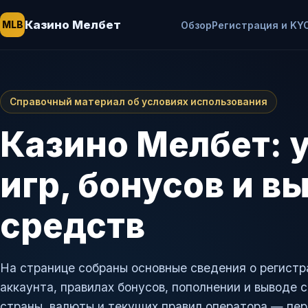
Казино Мелбет
Обзор
Регистрация и KY
MLB
Справочный материал об условиях использования
Казино Мелбет: 
игр, бонусов и в
средств
На странице собраны основные сведения о регистра
аккаунта, правилах бонусов, пополнении и выводе с
страны, валюты и текущих правил оператора — пе