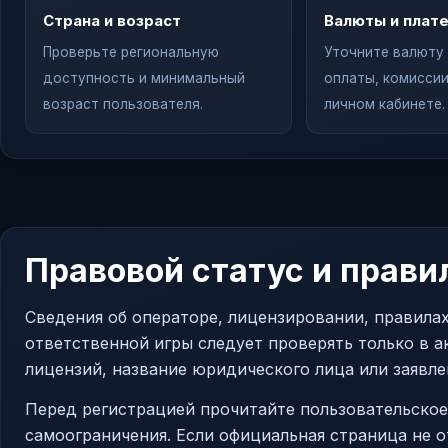
Страна и возраст
Валюты и плат
Проверьте региональную
Уточните валюту
доступность и минимальный
оплаты, комиссии
возраст пользователя.
личном кабинете.
Правовой статус и прави
Сведения об операторе, лицензировании, правилах
ответственной игры следует проверять только в 
лицензий, название юридического лица или заявл
Перед регистрацией прочитайте пользовательское
самоограничения. Если официальная страница не