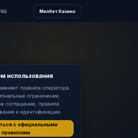
FAQ
Мелбет Казино
ом использования
аменяет правила оператора.
иональные ограничения,
ое соглашение, правила
вания к идентификации.
ться с официальными
правилами