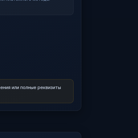
ения или полные реквизиты