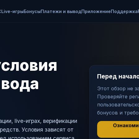
C
Live-игры
Бонусы
Платежи и вывод
Приложение
Поддержка
условия
Перед начал
ывода
Этот обзор не з
Проверяйте рег
пользовательск
бонусов и требо
ции, live-играх, верификации
Ознакоми
редств. Условия зависят от
ред использованием сервиса