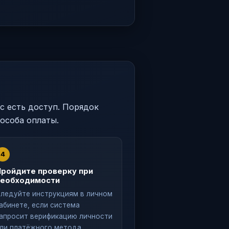
с есть доступ. Порядок
особа оплаты.
Пройдите проверку при
необходимости
ледуйте инструкциям в личном
абинете, если система
апросит верификацию личности
ли платёжного метода.