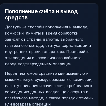
Пополнение счёта и вывод
средств
Доступные способы пополнения и вывода,
комиссии, лимиты и время обработки
зависят от страны, валюты, выбранного
платёжного метода, статуса верификации и
внутренних правил оператора. Проверяйте
эти сведения в кассе личного кабинета
перед подтверждением операции.
Перед платежом сравните минимальную и
максимальную сумму, возможные комиссии,
валюту списания и зачисления, требования к
совпадению данных владельца аккаунта и
платёжного метода, а также порядок отмены
или возврата операции.