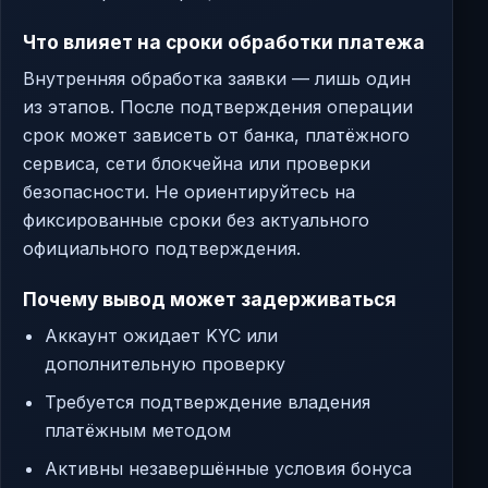
Что влияет на сроки обработки платежа
Внутренняя обработка заявки — лишь один
из этапов. После подтверждения операции
срок может зависеть от банка, платёжного
сервиса, сети блокчейна или проверки
безопасности. Не ориентируйтесь на
фиксированные сроки без актуального
официального подтверждения.
Почему вывод может задерживаться
Аккаунт ожидает KYC или
дополнительную проверку
Требуется подтверждение владения
платёжным методом
Активны незавершённые условия бонуса