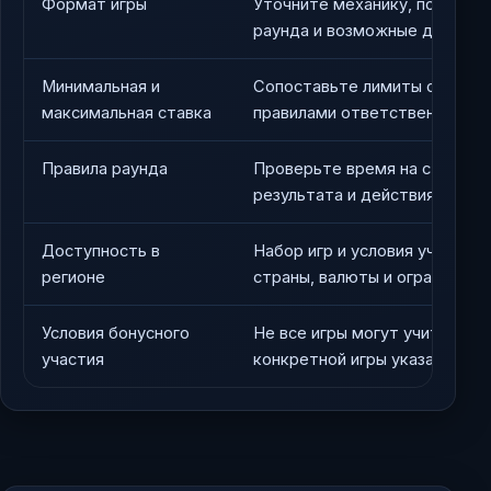
Формат игры
Уточните механику, порядок 
раунда и возможные дополни
Минимальная и
Сопоставьте лимиты стола с
максимальная ставка
правилами ответственной игр
Правила раунда
Проверьте время на ставку, 
результата и действия при т
Доступность в
Набор игр и условия участия 
регионе
страны, валюты и ограничени
Условия бонусного
Не все игры могут учитывать
участия
конкретной игры указан в пра