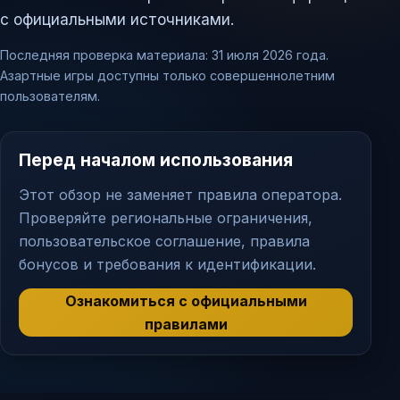
с официальными источниками.
Последняя проверка материала:
31 июля 2026 года
.
Азартные игры доступны только совершеннолетним
пользователям.
Перед началом использования
Этот обзор не заменяет правила оператора.
Проверяйте региональные ограничения,
пользовательское соглашение, правила
бонусов и требования к идентификации.
Ознакомиться с официальными
правилами