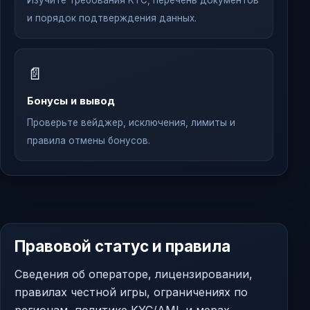
Изучите требования KYC, перечень документов
и порядок подтверждения данных.
📄
Бонусы и вывод
Проверьте вейджер, исключения, лимиты и
правила отмены бонусов.
Правовой статус и правила
Сведения об операторе, лицензировании,
правилах честной игры, ограничениях по