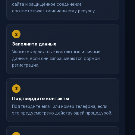
сайта и защищённое соединение
соответствуют официальному ресурсу.
Заполните данные
Укажите корректные контактные и личные
данные, если они запрашиваются формой
регистрации.
Подтвердите контакты
Подтвердите email или номер телефона, если
это предусмотрено действующей процедурой.