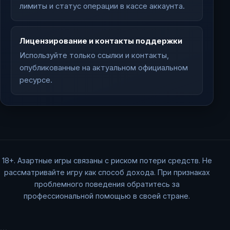
лимиты и статус операции в кассе аккаунта.
Лицензирование и контакты поддержки
Используйте только ссылки и контакты,
опубликованные на актуальном официальном
ресурсе.
18+. Азартные игры связаны с риском потери средств. Не
рассматривайте игру как способ дохода. При признаках
проблемного поведения обратитесь за
профессиональной помощью в своей стране.