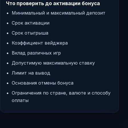
Что проверить до активации бонуса
Минимальный и максимальный депозит
Срок активации
Срок отыгрыша
Коэффициент вейджера
Вклад различных игр
Допустимую максимальную ставку
Лимит на вывод
Основания отмены бонуса
Ограничения по стране, валюте и способу
оплаты