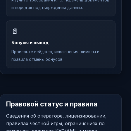
Изучите требования KYC, перечень документов
и порядок подтверждения данных.
📄
Бонусы и вывод
Проверьте вейджер, исключения, лимиты и
правила отмены бонусов.
Правовой статус и правила
Сведения об операторе, лицензировании,
правилах честной игры, ограничениях по