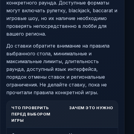
конкретного раунда. Доступные форматы
могут включать рулетку, blackjack, baccarat и
игровые шоу, но их наличие необходимо
проверять непосредственно в лобби для
вашего региона.
До ставки обратите внимание на правила
выбранного стола, минимальные и
максимальные лимиты, длительность
раунда, доступный язык интерфейса,
порядок отмены ставок и региональные
ограничения. Не делайте ставку, пока не
прочитали правила конкретной игры.
ЧТО ПРОВЕРИТЬ
ЗАЧЕМ ЭТО НУЖНО
ПЕРЕД ВЫБОРОМ
ИГРЫ