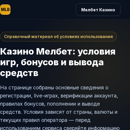
Мелбет Казино
MLB
Справочный материал об условиях использования
Казино Мелбет: условия
игр, бонусов и вывода
средств
На странице собраны основные сведения о
регистрации, live-играх, верификации аккаунта,
правилах бонусов, пополнении и выводе
средств. Условия зависят от страны, валюты и
текущих правил оператора — перед
использованием сервиса сверяйте информацию