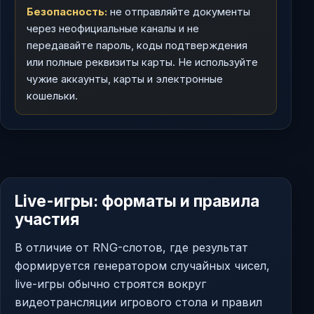
Безопасность:
не отправляйте документы
через неофициальные каналы и не
передавайте пароль, коды подтверждения
или полные реквизиты карты. Не используйте
чужие аккаунты, карты и электронные
кошельки.
Live-игры: форматы и правила
участия
В отличие от RNG-слотов, где результат
формируется генератором случайных чисел,
live-игры обычно строятся вокруг
видеотрансляции игрового стола и правил