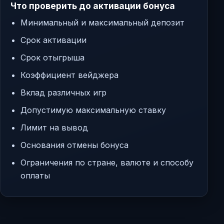
Что проверить до активации бонуса
Минимальный и максимальный депозит
Срок активации
Срок отыгрыша
Коэффициент вейджера
Вклад различных игр
Допустимую максимальную ставку
Лимит на вывод
Основания отмены бонуса
Ограничения по стране, валюте и способу
оплаты