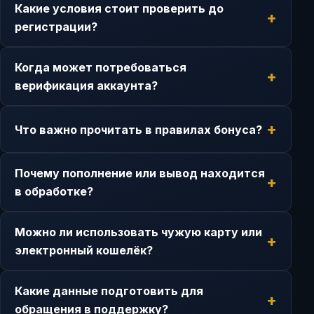
Какие условия стоит проверить до
регистрации?
Когда может потребоваться
верификация аккаунта?
Что важно прочитать в правилах бонуса?
Почему пополнение или вывод находится
в обработке?
Можно ли использовать чужую карту или
электронный кошелёк?
Какие данные подготовить для
обращения в поддержку?