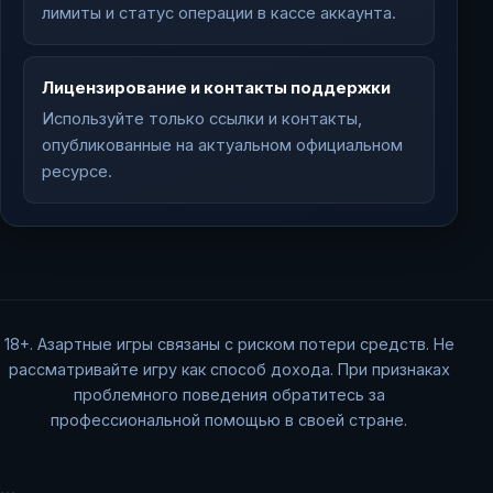
лимиты и статус операции в кассе аккаунта.
Лицензирование и контакты поддержки
Используйте только ссылки и контакты,
опубликованные на актуальном официальном
ресурсе.
18+. Азартные игры связаны с риском потери средств. Не
рассматривайте игру как способ дохода. При признаках
проблемного поведения обратитесь за
профессиональной помощью в своей стране.