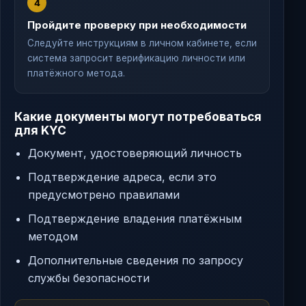
Пройдите проверку при необходимости
Следуйте инструкциям в личном кабинете, если
система запросит верификацию личности или
платёжного метода.
Какие документы могут потребоваться
для KYC
Документ, удостоверяющий личность
Подтверждение адреса, если это
предусмотрено правилами
Подтверждение владения платёжным
методом
Дополнительные сведения по запросу
службы безопасности