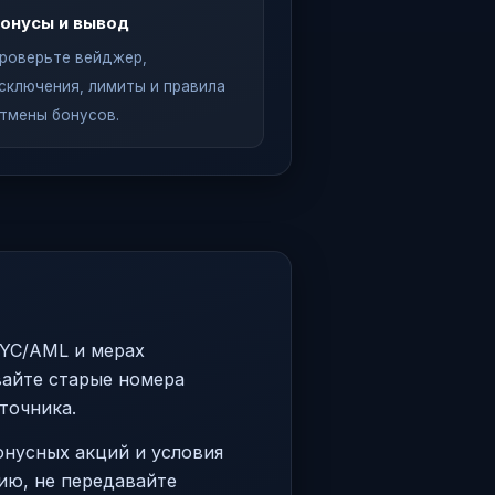
онусы и вывод
роверьте вейджер,
сключения, лимиты и правила
тмены бонусов.
KYC/AML и мерах
вайте старые номера
точника.
онусных акций и условия
ию, не передавайте