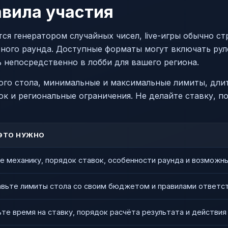
авила участия
ся генератором случайных чисел, live-игры обычно ст
ого раунда. Доступные форматы могут включать рулетк
 непосредственно в лобби для вашего региона.
ого стола, минимальные и максимальные лимиты, дли
к и региональные ограничения. Не делайте ставку, п
ЭТО НУЖНО
е механику, порядок ставок, особенности раунда и возможн
вьте лимиты стола со своим бюджетом и правилами ответст
те время на ставку, порядок расчёта результата и действия