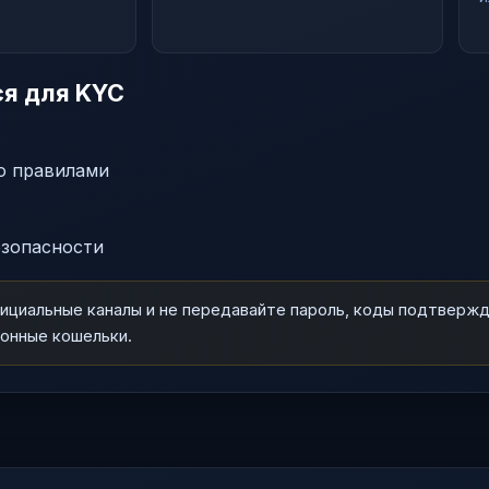
ся для KYC
о правилами
езопасности
циальные каналы и не передавайте пароль, коды подтвержд
ронные кошельки.