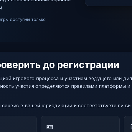
и.
 игры доступны только
проверить до регистрации
цией игрового процесса и участием ведущего или дил
жность участия определяются правилами платформы и 
и сервис в вашей юрисдикции и соответствуете ли вы
🪪