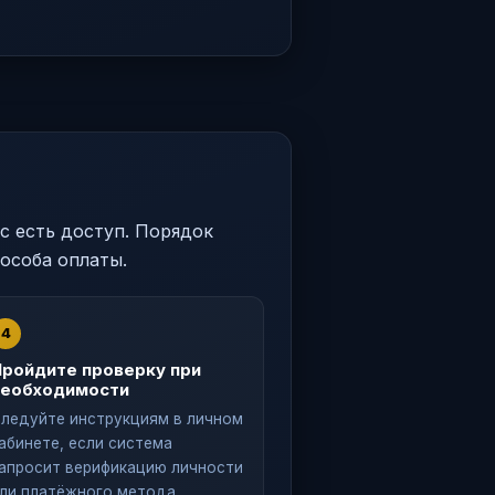
с есть доступ. Порядок
особа оплаты.
Пройдите проверку при
необходимости
ледуйте инструкциям в личном
абинете, если система
апросит верификацию личности
ли платёжного метода.