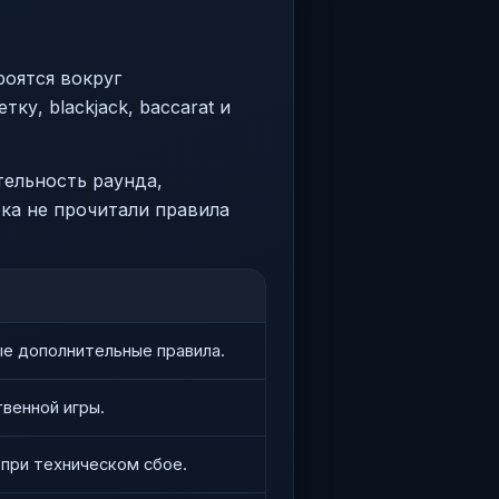
роятся вокруг
у, blackjack, baccarat и
тельность раунда,
ока не прочитали правила
ые дополнительные правила.
венной игры.
 при техническом сбое.