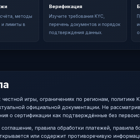
ежи
Верификация
Б
 счёта, методы
Изучите требования KYC,
П
 и лимиты в
перечень документов и порядок
и
подтверждения данных.
о
ла
 честной игры, ограничениях по регионам, политике 
актуальной официальной документации. Не рассматри
ения о сертификации как подтверждённые без первоис
 соглашение, правила обработки платежей, правила б
 открывается или содержит противоречивую информац