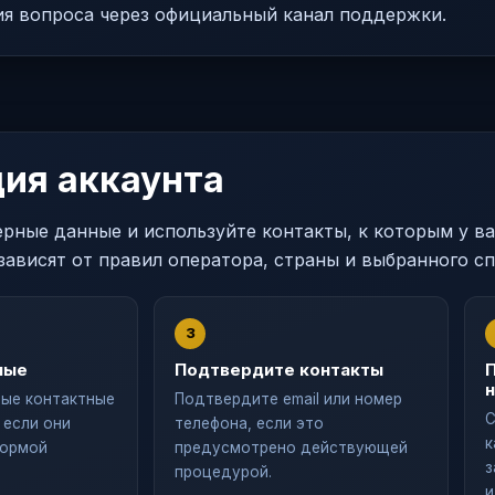
я вопроса через официальный канал поддержки.
ция аккаунта
рные данные и используйте контакты, к которым у ва
ависят от правил оператора, страны и выбранного сп
ные
Подтвердите контакты
ные контактные
Подтвердите email или номер
С
 если они
телефона, если это
к
формой
предусмотрено действующей
з
процедурой.
и