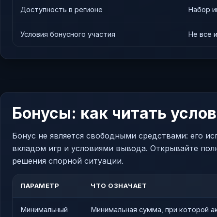
Доступность в регионе
Набор и
Условия бонусного участия
Не все 
Бонусы: как читать усло
Бонус не является свободными средствами: его ис
вкладом игр и условиями вывода. Открывайте полн
решения спорной ситуации.
ПАРАМЕТР
ЧТО ОЗНАЧАЕТ
Минимальный
Минимальная сумма, при которой а