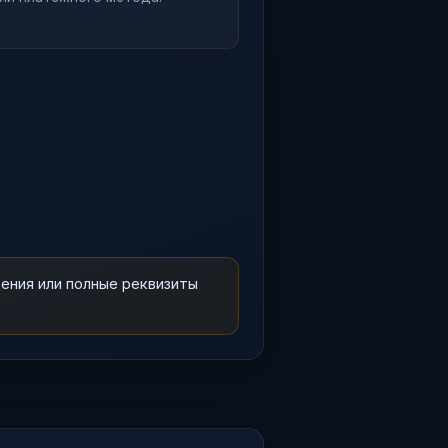
ения или полные реквизиты