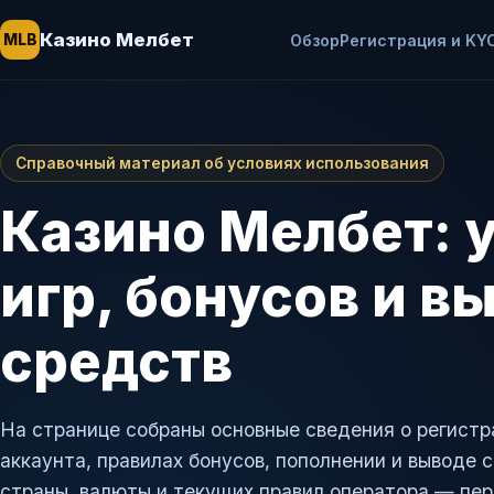
Казино Мелбет
Обзор
Регистрация и KY
MLB
Справочный материал об условиях использования
Казино Мелбет: 
игр, бонусов и в
средств
На странице собраны основные сведения о регистра
аккаунта, правилах бонусов, пополнении и выводе с
страны, валюты и текущих правил оператора — пе